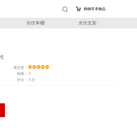
购物车
0
物品
光伏车棚
光伏支架
靠性
满意度：
销量：
0
评论：
0 次